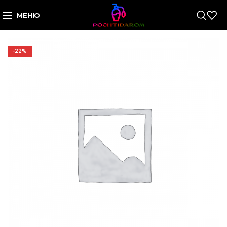
МЕНЮ
-22%