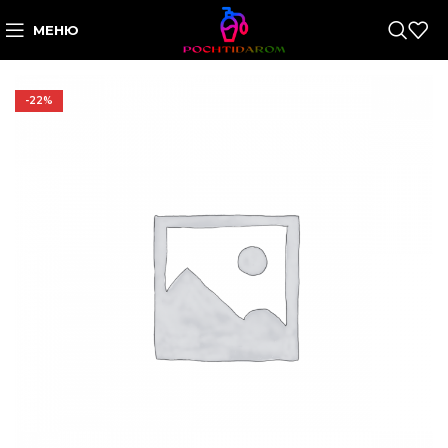
МЕНЮ
-22%