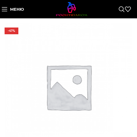
МЕНЮ
-41%