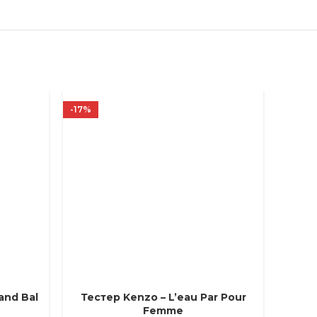
-17%
-21%
rand Bal
Тестер Kenzo – L’eau Par Pour
Тест
ВЫБЕРИТЕ ПАРАМЕТРЫ
ВЫБЕРИ
Femme