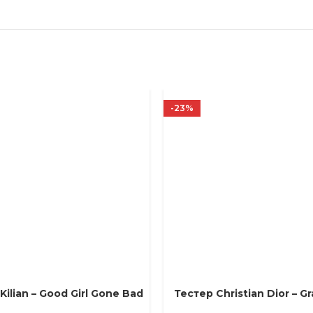
-23%
Kilian – Good Girl Gone Bad
Тестер Christian Dior – G
Е ПАРАМЕТРЫ
ВЫБЕРИТЕ ПАРАМЕТРЫ