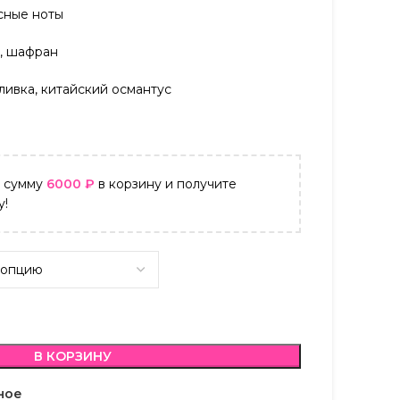
сные ноты
я, шафран
оливка, китайский османтус
а сумму
6000
₽
в корзину и получите
у!
В КОРЗИНУ
ное