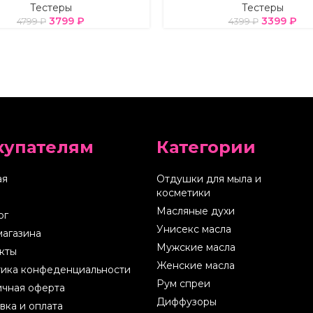
Тестеры
Тестеры
3799
₽
3399
₽
4799
₽
4399
₽
купателям
Категории
ая
Отдушки для мыла и
косметики
Масляные духи
ог
Унисекс масла
магазина
Мужские масла
кты
Женские масла
ика конфеденциальности
Рум спреи
чная оферта
Диффузоры
вка и оплата