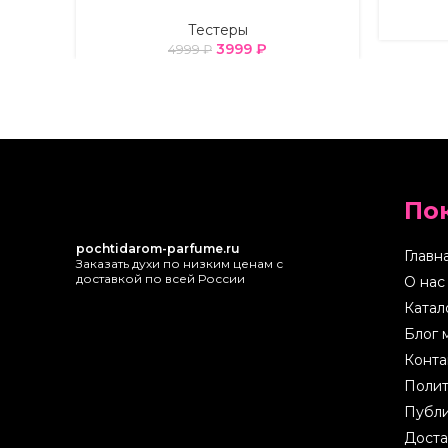
Тестеры
3999
₽
4999
₽
По
pochtidarom-parfume.ru
Главн
Заказать духи по низким ценам с
доставкой по всей России
О нас
Катал
Блог 
Конта
Полит
Публи
Доста