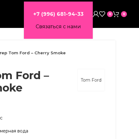
+7 (996) 681-94-33
0
0
Связаться с нами
тер Tom Ford – Cherry Smoke
om Ford –
Tom Ford
moke
кс
мерная вода