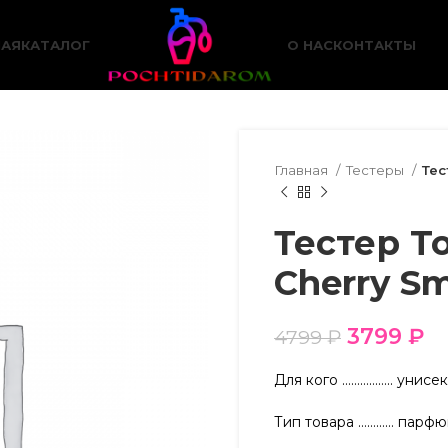
НАЯ
КАТАЛОГ
О НАС
КОНТАКТЫ
Главная
Тестеры
Тес
Тестер T
Cherry S
3799
₽
4799
₽
Для кого …………….. унисе
Тип товара ………… парфю