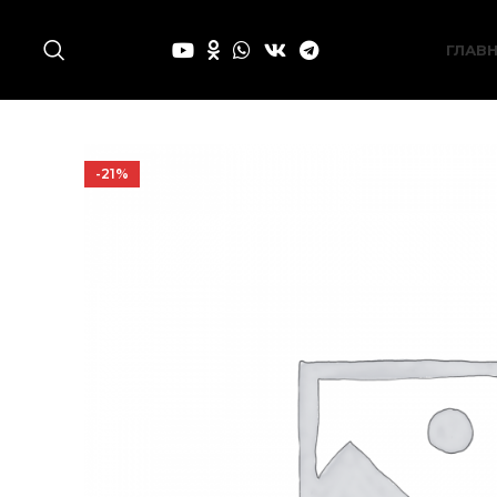
ГЛАВ
-21%