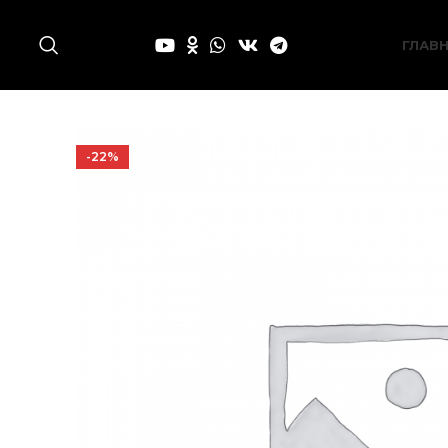
ГЛАВ
-22%