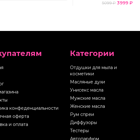
3999
₽
5099
₽
купателям
Категории
ая
Отдушки для мыла и
косметики
Масляные духи
ог
Унисекс масла
магазина
Мужские масла
кты
Женские масла
ика конфеденциальности
Рум спреи
чная оферта
Диффузоры
вка и оплата
Тестеры
Автопарфюм