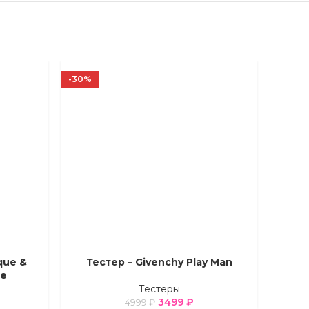
-30%
-23%
que &
Тестер – Givenchy Play Man
Тес
ВЫБЕРИТЕ ПАРАМЕТРЫ
ВЫБЕРИ
se
Тестеры
3499
₽
4999
₽