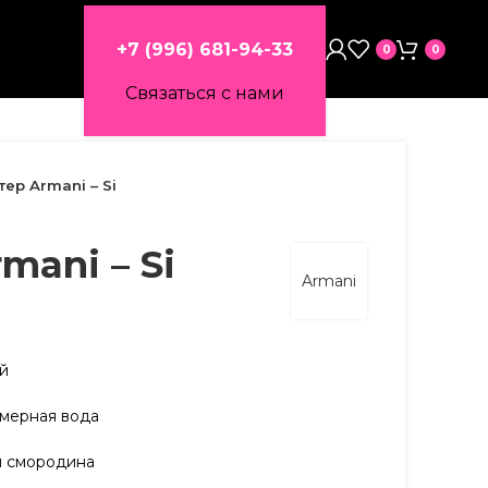
+7 (996) 681-94-33
0
0
Связаться с нами
тер Armani – Si
mani – Si
Armani
ий
мерная вода
я смородина