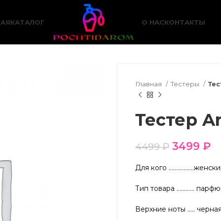
НАЯ
КАТАЛОГ
О НАС
КОНТАКТЫ
Главная
Тестеры
Тес
Тестер Ar
3499
₽
4499
₽
Для кого ……………..женск
Тип товара ………… парфю
Верхние ноты ….. черна