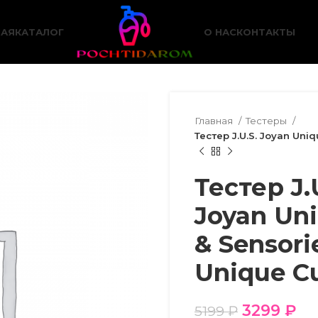
НАЯ
КАТАЛОГ
О НАС
КОНТАКТЫ
Главная
Тестеры
Тестер J.U.S. Joyan Uniq
Тестер J.
Joyan Un
& Sensorie
Unique Cu
3299
₽
5199
₽