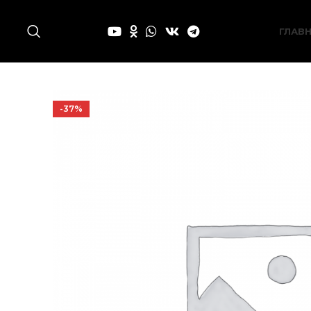
ГЛАВ
-37%