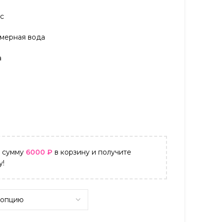
кс
мерная вода
а
а сумму
6000
₽
в корзину и получите
у!