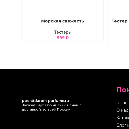
Морская свежесть
Тестер 
ВЫБЕРИТЕ ПАРАМЕТРЫ
ВЫБЕРИТ
Тестеры
999
₽
По
pochtidarom-parfume.ru
Главн
Заказать духи по низким ценам с
доставкой по всей России
О нас
Катал
Блог 