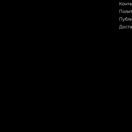
Конта
Полит
Публи
Доста