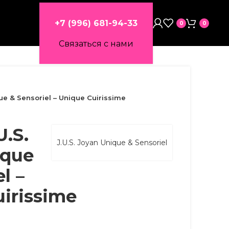
+7 (996) 681-94-33
0
0
Связаться с нами
ue & Sensoriel – Unique Cuirissime
U.S.
J.U.S. Joyan Unique & Sensoriel
ique
l –
irissime