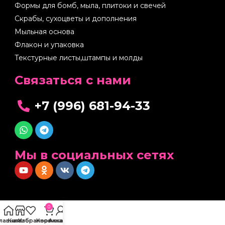
Формы для бомб, мыла, плитоки и свечей
Скрабы, сухоцветы и дополнения
Мыльная основа
Флакон и упаковка
Текстурные листы,штампы и молды
Cвязаться с нами
+7 (996) 681-94-33
Мы в социальных сетях
0
Главная
Каталог
Избранное
Корзина
Аккаунт