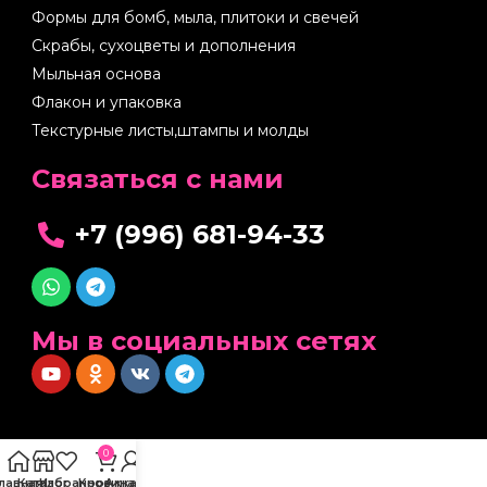
Формы для бомб, мыла, плитоки и свечей
Скрабы, сухоцветы и дополнения
Мыльная основа
Флакон и упаковка
Текстурные листы,штампы и молды
Cвязаться с нами
+7 (996) 681-94-33
Мы в социальных сетях
0
Главная
Каталог
Избранное
Корзина
Аккаунт