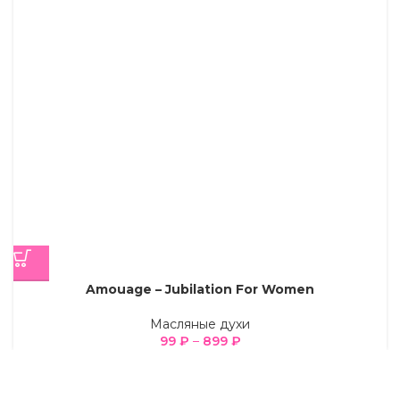
Amouage – Jubilation For Women
Масляные духи
99
₽
–
899
₽