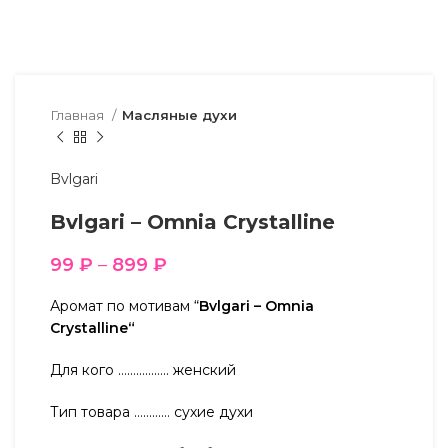
Главная
Масляные духи
Bvlgari
Bvlgari – Omnia Crystalline
99
₽
–
899
₽
Аромат по мотивам “
Bvlgari – Omnia
Crystalline“
Для кого …………….. женский
Тип товара ………… сухие духи