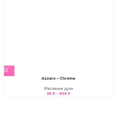
Azzaro – Chrome
Масляные духи
99
₽
–
899
₽