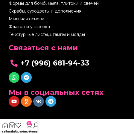
Формы для бомб, мыла, плитоки и свечей
Скрабы, сухоцветы и дополнения
Мыльная основа
Флакон и упаковка
Текстурные листы,штампы и молды
Cвязаться с нами
+7 (996) 681-94-33
Мы в социальных сетях
0
Главная
Каталог
Избранное
Корзина
Аккаунт