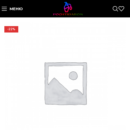
МЕНЮ
-22%