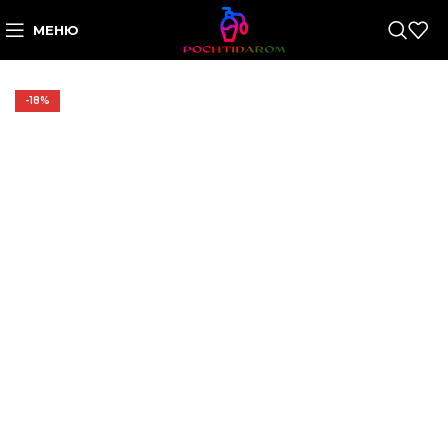
МЕНЮ
-18%