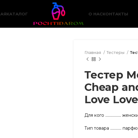
НАЯ
КАТАЛОГ
О НАС
КОНТАКТЫ
Главная
Тестеры
Тес
Тестер M
Cheap an
Love Love
Для кого …………….. женск
Тип товара ………… парфю