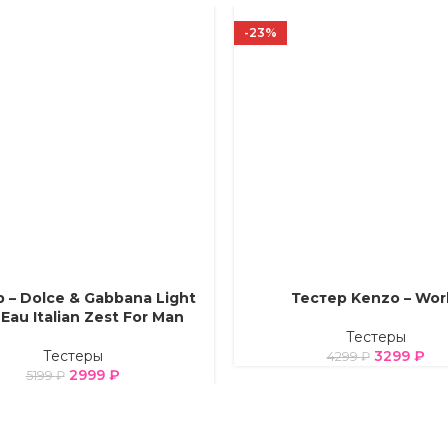
-23%
 – Dolce & Gabbana Light
Тестер Kenzo – Wor
Е ПАРАМЕТРЫ
ВЫБЕРИТЕ ПАРАМЕТРЫ
Eau Italian Zest For Man
Тестеры
Тестеры
3299
₽
4299
₽
2999
₽
5199
₽