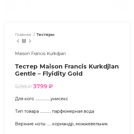
Главная
Тестеры
Maison Francis Kurkdjian
Тестер Maison Francis Kurkdjlan
Gentle – Flyidity Gold
3799
₽
5299
₽
Для кого ……………..унисекс
Тип товара ………… парфюмерная вода
Верхние ноты ….. кориандр, можжевельник