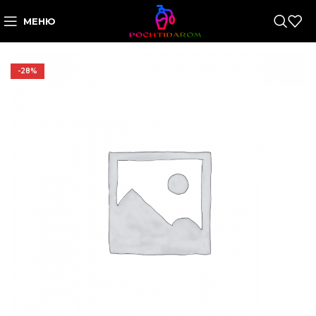
МЕНЮ
-28%