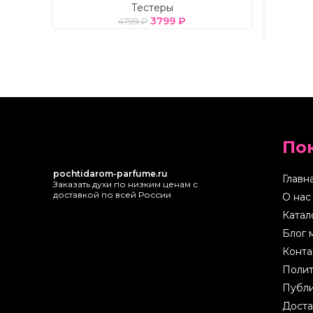
Тестеры
3799
₽
4799
₽
По
pochtidarom-parfume.ru
Главн
Заказать духи по низким ценам с
доставкой по всей России
О нас
Катал
Блог 
Конта
Полит
Публи
Доста