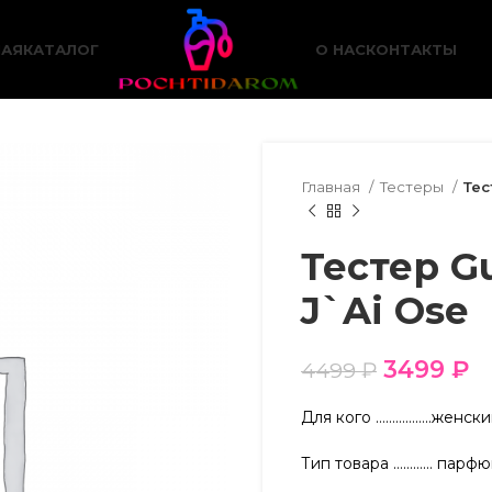
НАЯ
КАТАЛОГ
О НАС
КОНТАКТЫ
Главная
Тестеры
Тес
Тестер Gu
J`Ai Ose
3499
₽
4499
₽
Для кого ……………..женск
Тип товара ………… парфю