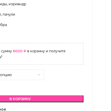
гиды, кориандр
л, пачули
мбра
а сумму
6000
₽
в корзину и получите
у!
В КОРЗИНУ
ное