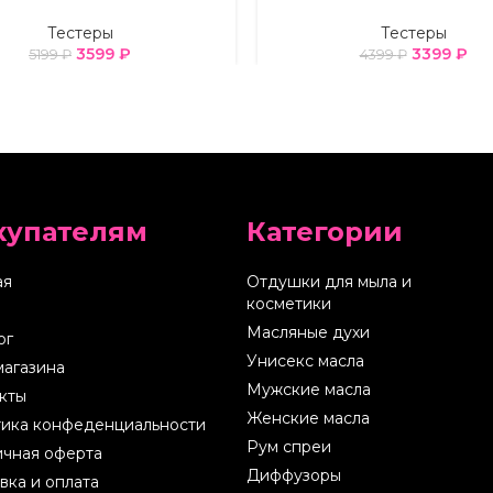
Тестеры
Тестеры
3599
₽
3399
₽
5199
₽
4399
₽
купателям
Категории
ая
Отдушки для мыла и
косметики
Масляные духи
ог
Унисекс масла
магазина
Мужские масла
кты
Женские масла
ика конфеденциальности
Рум спреи
чная оферта
Диффузоры
вка и оплата