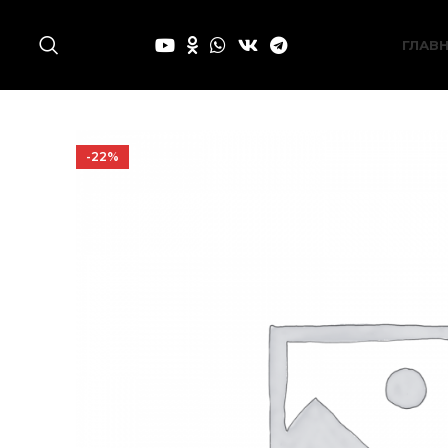
ГЛАВ
-22%