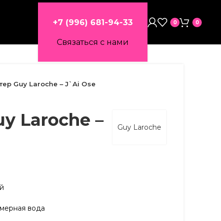
+7 (996) 681-94-33
0
0
Связаться с нами
тер Guy Laroche – J`Ai Ose
y Laroche –
Guy Laroche
ий
мерная вода