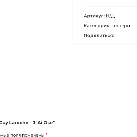
Артикул:
Н/Д
Категория:
Тестеры
Поделиться:
uy Laroche – J`Ai Ose”
*
ьные поля помечены