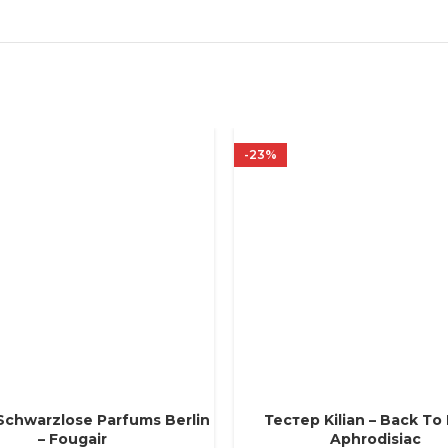
-23%
Schwarzlose Parfums Berlin
Тестер Kilian – Back Тo
Е ПАРАМЕТРЫ
ВЫБЕРИТЕ ПАРАМЕТРЫ
– Fougair
Aphrodisiac