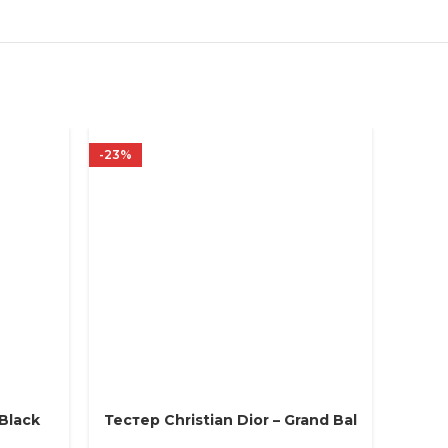
-23%
-17%
 Black
Тестер Christian Dior – Grand Bal
Тес
ВЫБЕРИТЕ ПАРАМЕТРЫ
ВЫБЕРИ