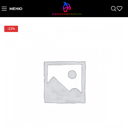
МЕНЮ
-22%