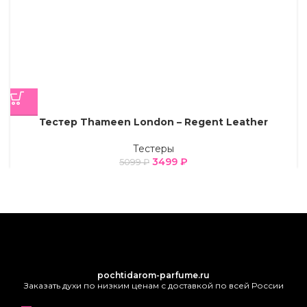
Тестер Thameen London – Regent Leather
Тестеры
3499
₽
5099
₽
pochtidarom-parfume.ru
Заказать духи по низким ценам с доставкой по всей России