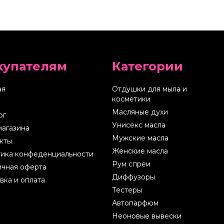
купателям
Категории
ая
Отдушки для мыла и
косметики
Масляные духи
ог
Унисекс масла
магазина
Мужские масла
кты
Женские масла
ика конфеденциальности
Рум спреи
чная оферта
Диффузоры
вка и оплата
Тестеры
Автопарфюм
Неоновые вывески