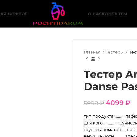
НАЯ
КАТАЛОГ
О НАС
КОНТАКТЫ
Главная
Тестеры
Тес
Тестер A
Danse Pa
4099
₽
5099
₽
тип продукта………….паф
для кого…………………унисе
группа ароматов…….вос
верхние ноты…………апельс