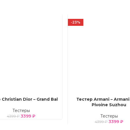
-23%
Christian Dior – Grand Bal
Тестер Armani – Armani 
Е ПАРАМЕТРЫ
ВЫБЕРИТЕ ПАРАМЕТРЫ
Pivoine Suzhou
Тестеры
3399
₽
Тестеры
4399
₽
3399
₽
4399
₽