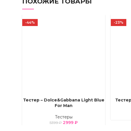
ПОХОЖИЕ ТОВАРЫ
-44%
-23%
Тестер – Dolce&Gabbana Light Blue
Тестер 
ВЫБЕРИТЕ ПАРАМЕТРЫ
ВЫБЕРИТ
For Man
Тестеры
2999
₽
5399
₽