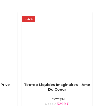
-34%
-34%
Prive
Тестер Liquides Imaginaires – Ame
ВЫБЕРИТЕ ПАРАМЕТРЫ
ВЫБЕРИ
Du Coeur
Тестеры
3299
₽
4999
₽