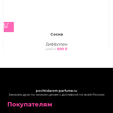
Сосна
Диффузоры
699
₽
1099
₽
pochtidarom-parfume.ru
Заказать духи по низким ценам с доставкой по всей России
Покупателям