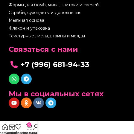
Формы для бомб, мыла, плитоки и свечей
Скрабы, сухоцветы и дополнения
Мыльная основа
Флакон и упаковка
Текстурные листы,штампы и молды
Cвязаться с нами
+7 (996) 681-94-33
Мы в социальных сетях
0
Главная
Каталог
Избранное
Корзина
Аккаунт