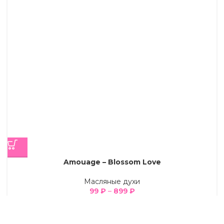
Amouage – Blossom Love
Масляные духи
99
₽
–
899
₽