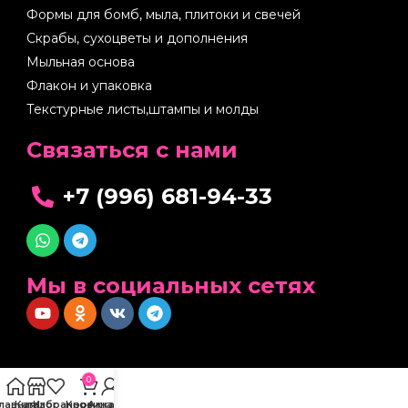
Формы для бомб, мыла, плитоки и свечей
Скрабы, сухоцветы и дополнения
Мыльная основа
Флакон и упаковка
Текстурные листы,штампы и молды
Cвязаться с нами
+7 (996) 681-94-33
Мы в социальных сетях
0
Главная
Каталог
Избранное
Корзина
Аккаунт