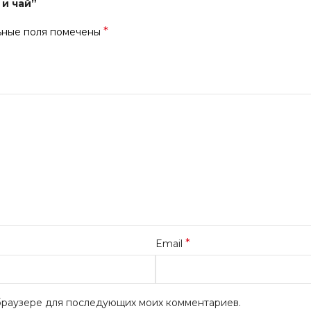
 и чай”
*
ьные поля помечены
*
Email
м браузере для последующих моих комментариев.