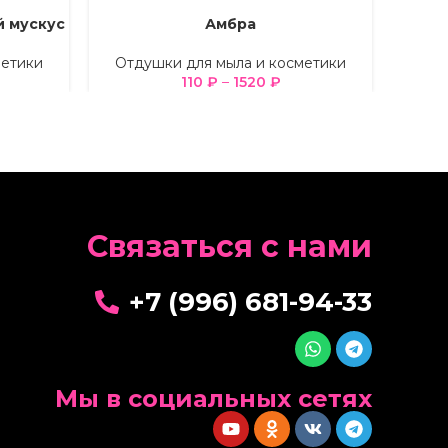
й мускус
Амбра
ВЫБЕРИТЕ ПАРАМЕТРЫ
ВЫБЕРИ
метики
Отдушки для мыла и косметики
Отд
110
₽
–
1520
₽
Cвязаться с нами
+7 (996) 681-94-33
Мы в социальных сетях