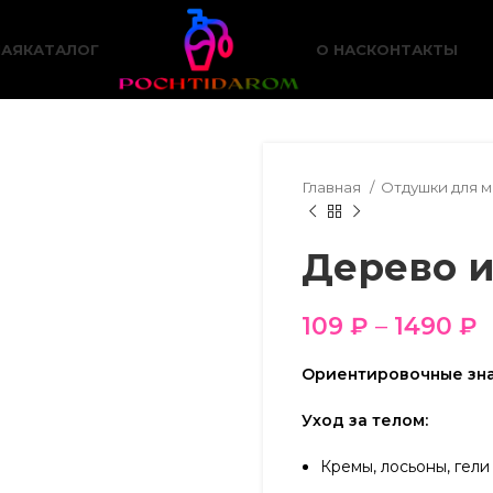
НАЯ
КАТАЛОГ
О НАС
КОНТАКТЫ
Главная
Отдушки для 
Дерево и
109
₽
–
1490
₽
Ориентировочные зна
Уход за телом:
Кремы, лосьоны, гели