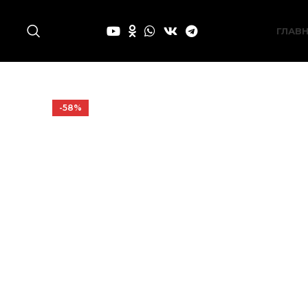
ГЛАВ
-58%