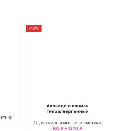
-43%
-56%
Авокадо и ваниль
ВЫБЕРИТЕ ПАРАМЕТРЫ
ВЫБЕРИ
гипоаллергенный
метики
Отд
Отдушки для мыла и косметики
105
₽
–
1270
₽