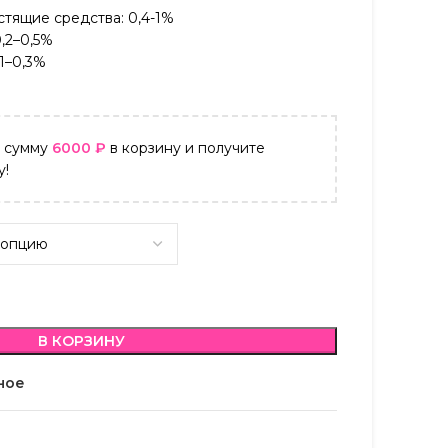
тящие средства: 0,4-1%
0,2–0,5%
,1–0,3%
а сумму
6000
₽
в корзину и получите
у!
В КОРЗИНУ
ное