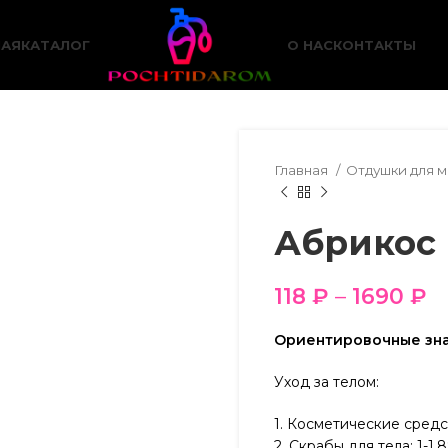
НАЯ
КАТАЛОГ
О НАС
КОНТАКТЫ
Главная
Отдушки для 
Абрикос
118
₽
–
1690
₽
Ориентировочные зн
Уход за телом:
1. Косметические средст
2. Скрабы для тела: 1-1,