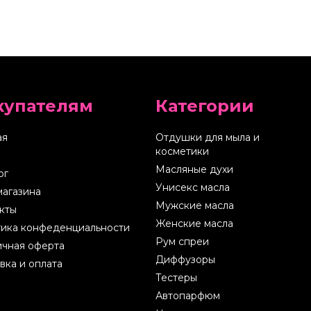
купателям
Категории
ая
Отдушки для мыла и
косметики
Масляные духи
ог
Унисекс масла
магазина
Мужские масла
кты
Женские масла
ика конфеденциальности
Рум спреи
чная оферта
Диффузоры
вка и оплата
Тестеры
Автопарфюм