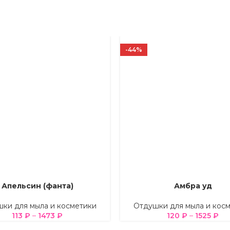
-44%
Апельсин (фанта)
Амбра уд
Е ПАРАМЕТРЫ
ВЫБЕРИТЕ ПАРАМЕТРЫ
ки для мыла и косметики
Отдушки для мыла и кос
113
₽
–
1473
₽
120
₽
–
1525
₽