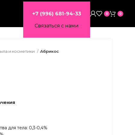
+7 (996) 681-94-33
0
0
Связаться с нами
мыла и косметики
Абрикос
ачения
ва для тела: 0,3-0,4%
8%