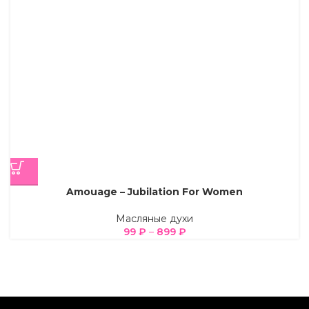
Amouage – Jubilation For Women
Масляные духи
99
₽
–
899
₽