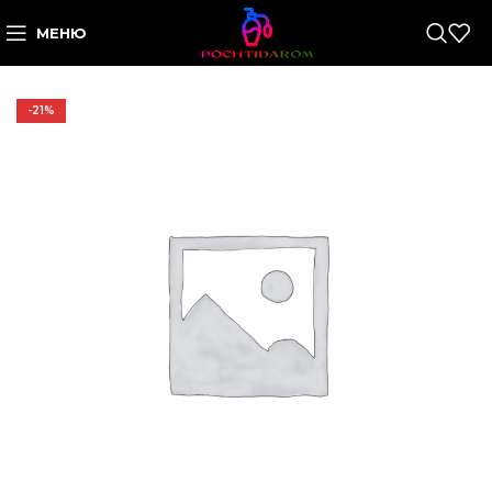
МЕНЮ
-21%