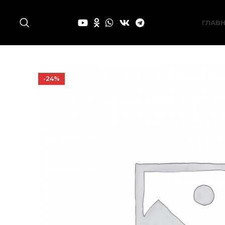
ГЛАВ
-24%