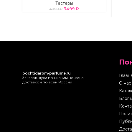
Тестеры
3499
₽
4999
₽
По
pochtidarom-parfume.ru
Главн
Заказать духи по низким ценам с
доставкой по всей России
О нас
Катал
Блог 
Конта
Полит
Публи
Доста