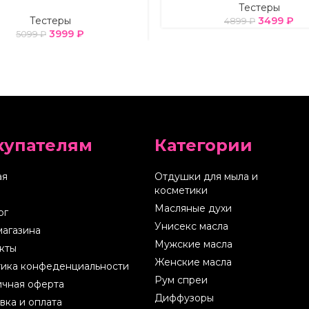
Тестеры
Тестеры
3499
₽
4899
₽
3999
₽
5099
₽
купателям
Категории
ая
Отдушки для мыла и
косметики
Масляные духи
ог
Унисекс масла
магазина
Мужские масла
кты
Женские масла
ика конфеденциальности
Рум спреи
чная оферта
Диффузоры
вка и оплата