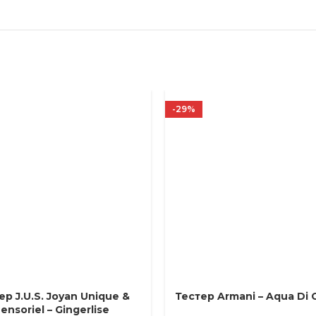
-29%
ер J.U.S. Joyan Unique &
Тестер Armani – Aqua Di 
Е ПАРАМЕТРЫ
ВЫБЕРИТЕ ПАРАМЕТРЫ
ensoriel – Gingerlise