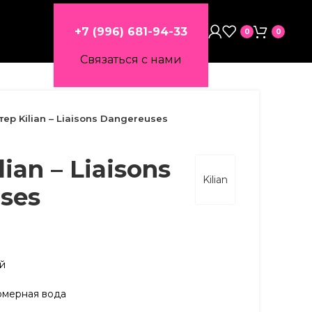
+7 (996) 681-94-33
0
0
Связаться с нами
тер Kilian – Liaisons Dangereuses
lian – Liaisons
Kilian
ses
ий
юмерная вода