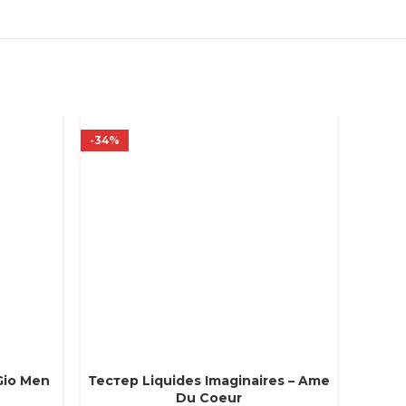
-34%
-34%
Gio Men
Тестер Liquides Imaginaires – Ame
ВЫБЕРИТЕ ПАРАМЕТРЫ
ВЫБЕРИ
Du Coeur