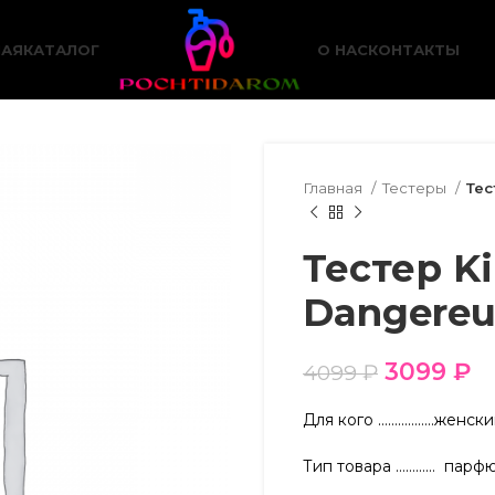
НАЯ
КАТАЛОГ
О НАС
КОНТАКТЫ
Главная
Тестеры
Тес
Тестер Ki
Dangereu
3099
₽
4099
₽
Для кого ……………..женск
Тип товара ………… парф