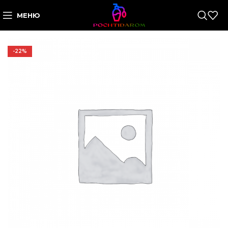
МЕНЮ
-22%