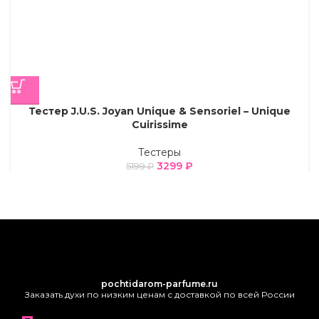
Тестер J.U.S. Joyan Unique & Sensoriel – Unique
Cuirissime
Тестеры
3299
₽
5199
₽
pochtidarom-parfume.ru
Заказать духи по низким ценам с доставкой по всей России