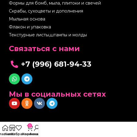
Формы для бомб, мыла, плитоки и свечей
Скрабы, сухоцветы и дополнения
Мыльная основа
Флакон и упаковка
Текстурные листы,штампы и молды
Cвязаться с нами
+7 (996) 681-94-33
Мы в социальных сетях
0
Главная
Каталог
Избранное
Корзина
Аккаунт