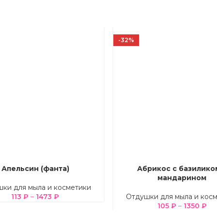
-32%
Апельсин (фанта)
Абрикос с базилико
Е ПАРАМЕТРЫ
ВЫБЕРИТЕ ПАРАМЕТРЫ
мандарином
ки для мыла и косметики
113
₽
–
1473
₽
Отдушки для мыла и кос
105
₽
–
1350
₽