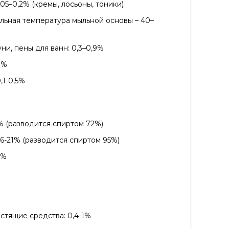
,05–0,2% (кремы, лосьоны, тоники)
альная температура мыльной основы – 40–
ни, пены для ванн: 0,3–0,9%
8%
,1-0,5%
2% (разводится спиртом 72%).
6-21% (разводится спиртом 95%)
0%
тящие средства: 0,4-1%