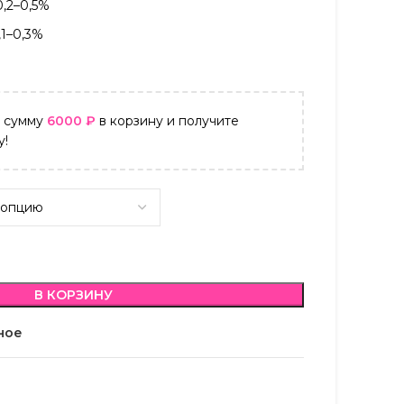
0,2–0,5%
,1–0,3%
а сумму
6000
₽
в корзину и получите
у!
В КОРЗИНУ
ное