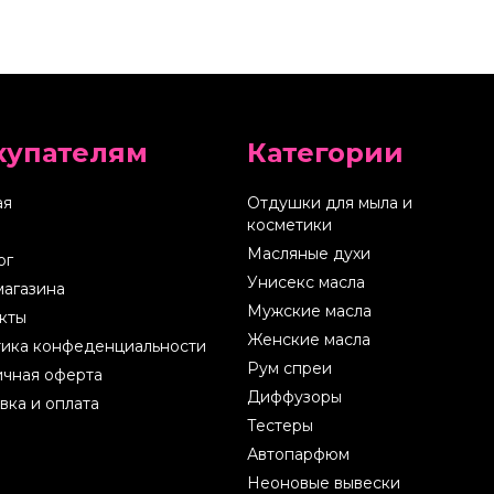
купателям
Категории
ая
Отдушки для мыла и
косметики
Масляные духи
ог
Унисекс масла
магазина
Мужские масла
кты
Женские масла
ика конфеденциальности
Рум спреи
чная оферта
Диффузоры
вка и оплата
Тестеры
Автопарфюм
Неоновые вывески