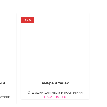
-57%
-56%
м и
Амбра и табак
ВЫБЕРИТЕ ПАРАМЕТРЫ
ВЫБЕРИ
Отдушки для мыла и косметики
Отд
метики
115
₽
–
1510
₽