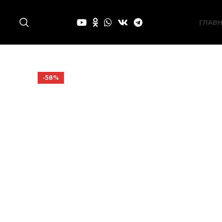
ГЛАВ
-58%