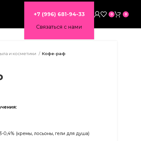
+7 (996) 681-94-33
0
0
Связаться с нами
мыла и косметики
Кофе-раф
ф
чения:
3-0,4% (кремы, лосьоны, гели для душа)