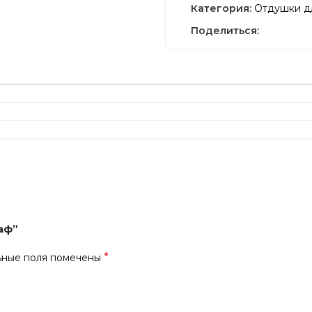
Категория:
Отдушки дл
Поделиться:
раф”
*
ьные поля помечены