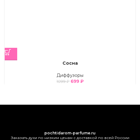
Сосна
Диффузоры
699
₽
1099
₽
pochtidarom-parfume.ru
Заказать духи по низким ценам с доставкой по всей России