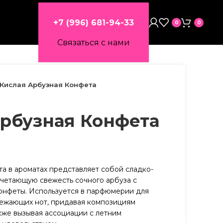
+7 (996) 681-94-33
0
0
Связаться с нами
Кислая Арбузная Конфета
рбузная Конфета
а в ароматах представляет собой сладко-
четающую свежесть сочного арбуза с
онфеты. Используется в парфюмерии для
вежающих нот, придавая композициям
также вызывая ассоциации с летним