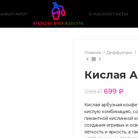
НАЯ
КАТАЛОГ
О НАС
КОНТАКТЫ
Главная
Диффузоры
Кислая А
699
₽
1199
₽
Кислая арбузная конфет
кислую комбинацию, со
пикантной кислинкой к
создания игривых и ос
лёгкость и яркость, а 