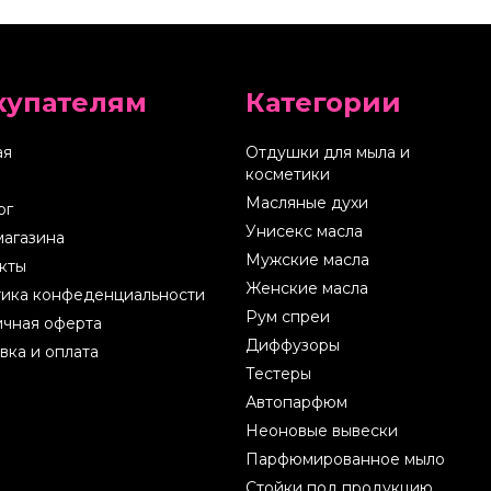
купателям
Категории
ая
Отдушки для мыла и
косметики
Масляные духи
ог
Унисекс масла
магазина
Мужские масла
кты
Женские масла
ика конфеденциальности
Рум спреи
чная оферта
Диффузоры
вка и оплата
Тестеры
Автопарфюм
Неоновые вывески
Парфюмированное мыло
Стойки под продукцию