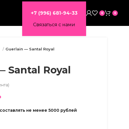
+7 (996) 681-94-33
0
0
Связаться с нами
а
Guerlain — Santal Royal
— Santal Royal
ента)
₽
составлять не менее 5000 рублей