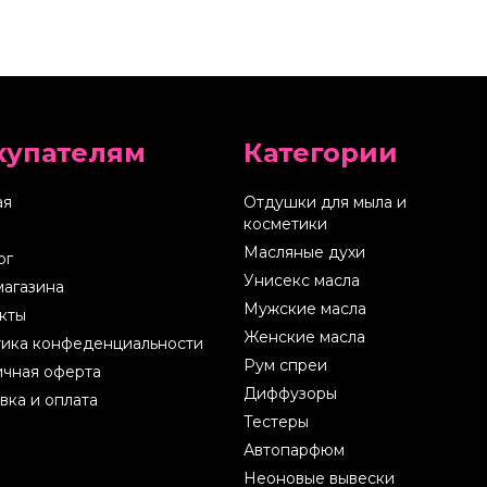
купателям
Категории
ая
Отдушки для мыла и
косметики
Масляные духи
ог
Унисекс масла
магазина
Мужские масла
кты
Женские масла
ика конфеденциальности
Рум спреи
чная оферта
Диффузоры
вка и оплата
Тестеры
Автопарфюм
Неоновые вывески