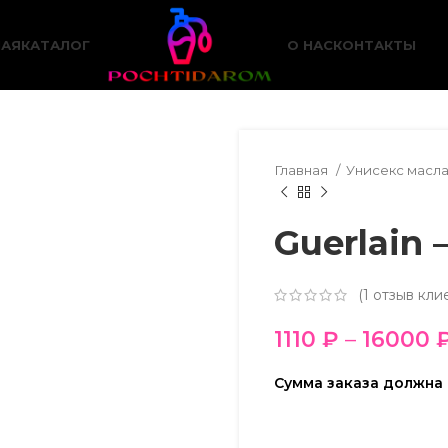
НАЯ
КАТАЛОГ
О НАС
КОНТАКТЫ
Главная
Унисекс масл
Guerlain 
(
1
отзыв кли
1110
₽
–
16000
Сумма заказа должна 