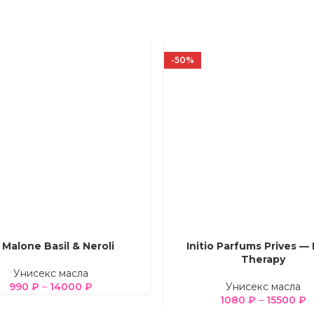
-50%
 Malone Basil & Neroli
Initio Parfums Prives —
Е ПАРАМЕТРЫ
ВЫБЕРИТЕ ПАРАМЕТРЫ
Therapy
Унисекс масла
990
₽
–
14000
₽
Унисекс масла
1080
₽
–
15500
₽