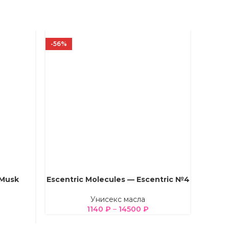
-56%
-50%
 Musk
Escentric Molecules — Escentric №4
Ex
ВЫБЕРИТЕ ПАРАМЕТРЫ
ВЫБЕРИ
Унисекс масла
1140
₽
–
14500
₽