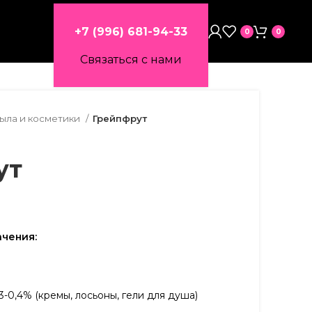
+7 (996) 681-94-33
0
0
Связаться с нами
мыла и косметики
Грейпфрут
ут
чения:
3-0,4% (кремы, лосьоны, гели для душа)