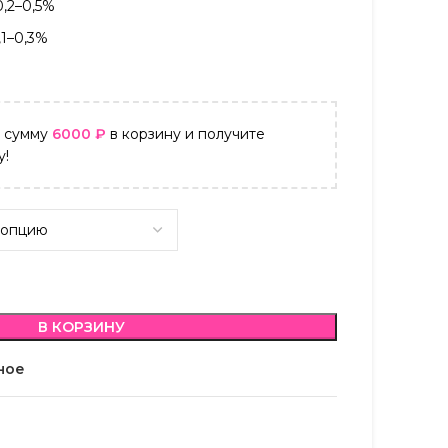
0,2–0,5%
,1–0,3%
а сумму
6000
₽
в корзину и получите
у!
В КОРЗИНУ
ное