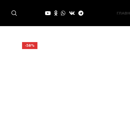
ГЛАВ
-58%