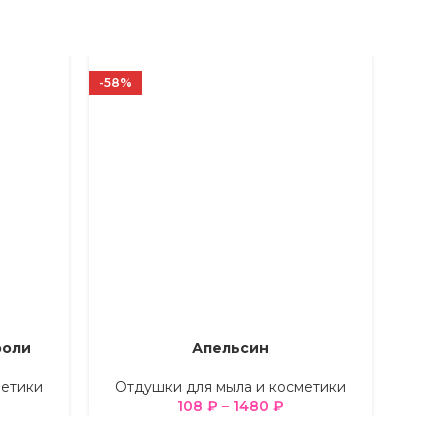
-58%
-59%
роли
Апельсин
ВЫБЕРИТЕ ПАРАМЕТРЫ
ВЫБЕРИ
метики
Отдушки для мыла и косметики
Отд
108
₽
–
1480
₽