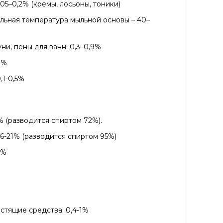
,05–0,2% (кремы, лосьоны, тоники)
альная температура мыльной основы – 40–
ни, пены для ванн: 0,3–0,9%
8%
,1-0,5%
2% (разводится спиртом 72%).
6-21% (разводится спиртом 95%)
0%
тящие средства: 0,4-1%