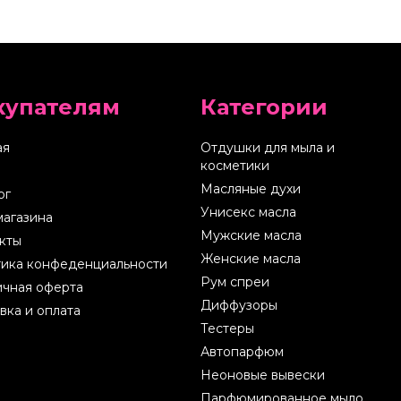
купателям
Категории
ая
Отдушки для мыла и
косметики
Масляные духи
ог
Унисекс масла
магазина
Мужские масла
кты
Женские масла
ика конфеденциальности
Рум спреи
чная оферта
Диффузоры
вка и оплата
Тестеры
Автопарфюм
Неоновые вывески
Парфюмированное мыло