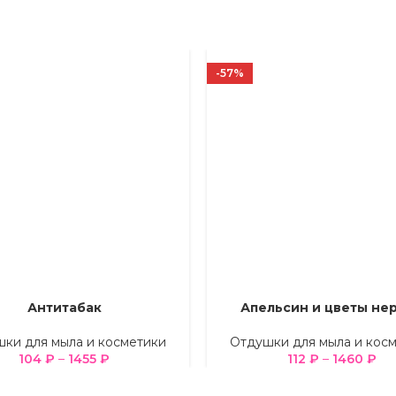
-57%
Антитабак
Апельсин и цветы не
Е ПАРАМЕТРЫ
ВЫБЕРИТЕ ПАРАМЕТРЫ
ки для мыла и косметики
Отдушки для мыла и кос
104
₽
–
1455
₽
112
₽
–
1460
₽