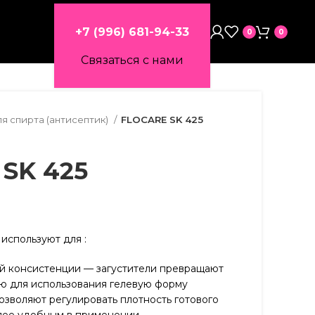
+7 (996) 681-94-33
0
0
Связаться с нами
ля спирта (антисептик)
FLOCARE SK 425
SK 425
 используют для :
й консистенции — загустители превращают
ю для использования гелевую форму
озволяют регулировать плотность готового