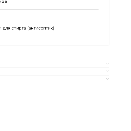
ное
и для спирта (антисептик)