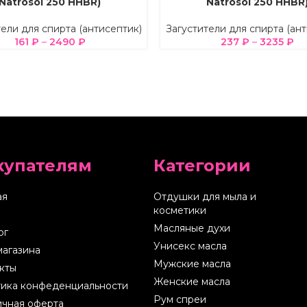
Natrosol 250 HHBR)
Natrosol 250 HHBR
ели для спирта (антисептик)
Загустители для спирта (ан
161
₽
–
2490
₽
237
₽
–
3235
₽
купателям
Категории
ая
Отдушки для мыла и
косметики
Масляные духи
ог
Унисекс масла
магазина
Мужские масла
кты
Женские масла
ика конфеденциальности
Рум спреи
чная оферта