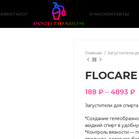
НАЯ
КАТАЛОГ
О НАС
КОНТАКТЫ
Главная
Загустители д
FLOCARE 
188
₽
–
4893
₽
Загустители для спирта
*Создание гелеобразно
жидкий спирт в удобну
*Контроль вязкости — п