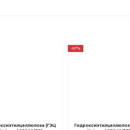
-67%
ксиэтилцеллюлоза (ГЭЦ
Гидроксиэтилцеллюлоз
Е ПАРАМЕТРЫ
ВЫБЕРИТЕ ПАРАМЕТРЫ