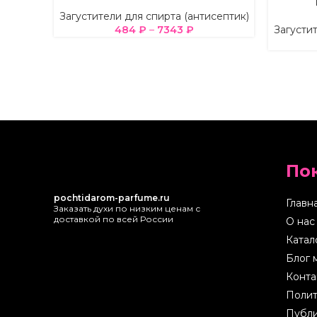
Загустители для спирта (антисептик)
484
₽
–
7343
₽
Загустит
По
pochtidarom-parfume.ru
Главн
Заказать духи по низким ценам с
доставкой по всей России
О нас
Катал
Блог 
Конта
Полит
Публи