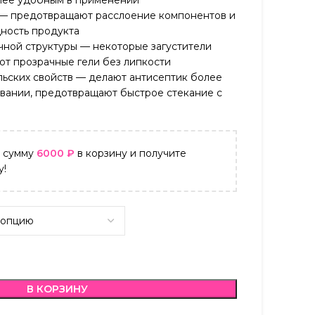
олее удобным в применении
 — предотвращают расслоение компонентов и
ность продукта
ной структуры — некоторые загустители
ют прозрачные гели без липкости
ьских свойств — делают антисептик более
вании, предотвращают быстрое стекание с
а сумму
6000
₽
в корзину и получите
у!
В КОРЗИНУ