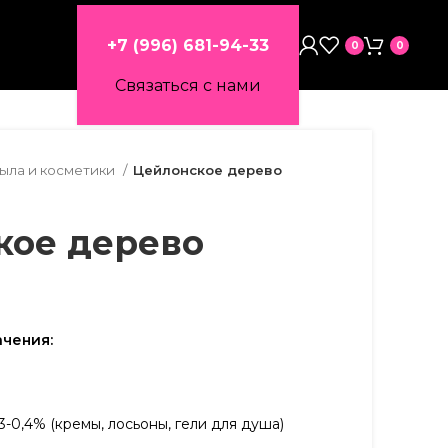
+7 (996) 681-94-33
0
0
Связаться с нами
мыла и косметики
Цейлонское дерево
кое дерево
чения:
3-0,4% (кремы, лосьоны, гели для душа)