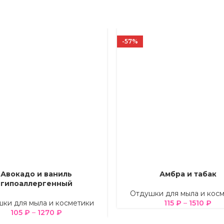
-57%
Авокадо и ваниль
Амбра и табак
Е ПАРАМЕТРЫ
ВЫБЕРИТЕ ПАРАМЕТРЫ
гипоаллергенный
Отдушки для мыла и кос
ки для мыла и косметики
115
₽
–
1510
₽
105
₽
–
1270
₽