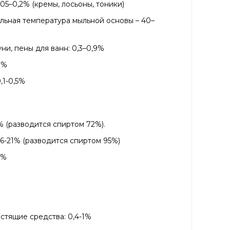
,05–0,2% (кремы, лосьоны, тоники)
альная температура мыльной основы – 40–
ни, пены для ванн: 0,3–0,9%
8%
,1-0,5%
2% (разводится спиртом 72%).
6-21% (разводится спиртом 95%)
0%
тящие средства: 0,4-1%