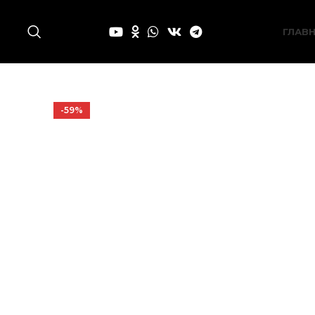
ГЛАВ
-59%