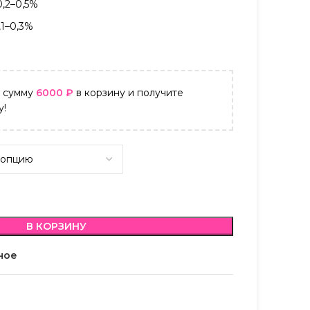
0,2–0,5%
,1–0,3%
а сумму
6000
₽
в корзину и получите
у!
В КОРЗИНУ
ное