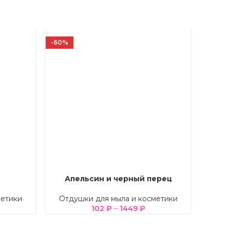
-60%
-43%
Апельсин и черный перец
ВЫБЕРИТЕ ПАРАМЕТРЫ
ВЫБЕРИ
метики
Отдушки для мыла и косметики
Отд
102
₽
–
1449
₽