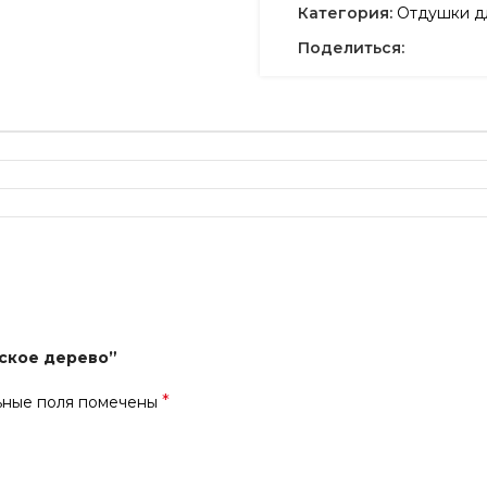
Категория:
Отдушки дл
Поделиться:
нское дерево”
*
ьные поля помечены