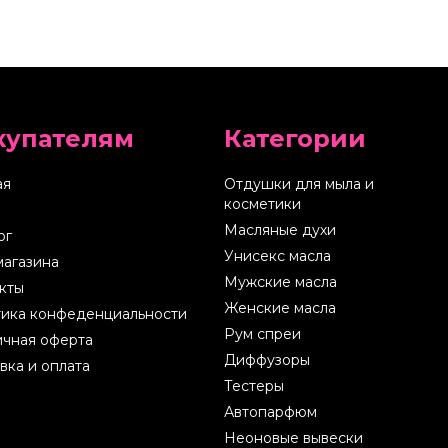
купателям
Категории
ая
Отдушки для мыла и
косметики
Масляные духи
ог
Унисекс масла
магазина
Мужские масла
кты
Женские масла
ика конфеденциальности
Рум спреи
чная оферта
Диффузоры
вка и оплата
Тестеры
Автопарфюм
Неоновые вывески