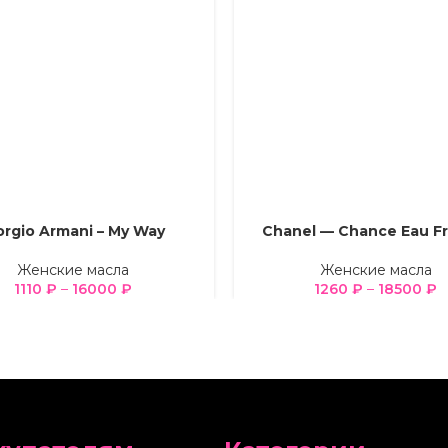
orgio Armani – My Way
Chanel — Chance Eau Fr
Е ПАРАМЕТРЫ
ВЫБЕРИТЕ ПАРАМЕТРЫ
Женские масла
Женские масла
1110
₽
–
16000
₽
1260
₽
–
18500
₽