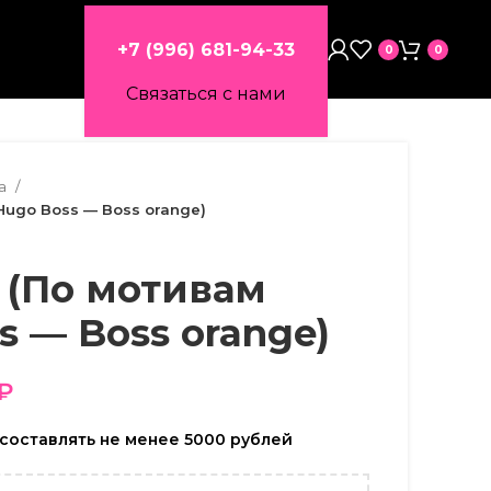
+7 (996) 681-94-33
0
0
Связаться с нами
ла
Hugo Boss — Boss orange)
” (По мотивам
s — Boss orange)
₽
составлять не менее 5000 рублей