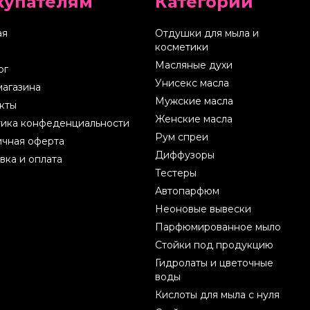
купателям
Категории
ая
Отдушки для мыла и
косметики
Масляные духи
ог
Унисекс масла
магазина
Мужские масла
кты
Женские масла
ика конфеденциальности
Рум спреи
чная оферта
Диффузоры
вка и оплата
Тестеры
Автопарфюм
Неоновые вывески
Парфюмированное мыло
Стойки под продукцию
Гидролаты и цветочные
воды
Кислоты для мыла с нуля