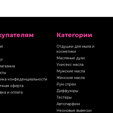
купателям
Категории
ая
Отдушки для мыла и
косметики
Масляные духи
ог
Унисекс масла
магазина
Мужские масла
кты
Женские масла
ика конфеденциальности
Рум спреи
чная оферта
Диффузоры
вка и оплата
Тестеры
Автопарфюм
Неоновые вывески