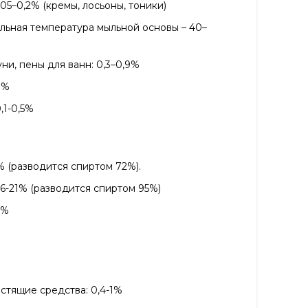
,05–0,2% (кремы, лосьоны, тоники)
альная температура мыльной основы – 40–
ни, пены для ванн: 0,3–0,9%
8%
,1-0,5%
2% (разводится спиртом 72%).
6-21% (разводится спиртом 95%)
0%
тящие средства: 0,4-1%