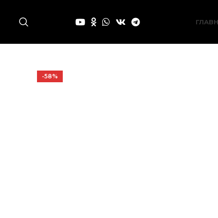
ГЛАВ
-58%