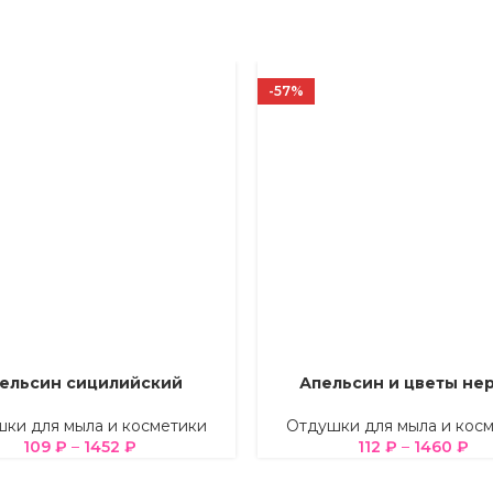
-57%
ельсин сицилийский
Апельсин и цветы не
Е ПАРАМЕТРЫ
ВЫБЕРИТЕ ПАРАМЕТРЫ
ки для мыла и косметики
Отдушки для мыла и кос
109
₽
–
1452
₽
112
₽
–
1460
₽