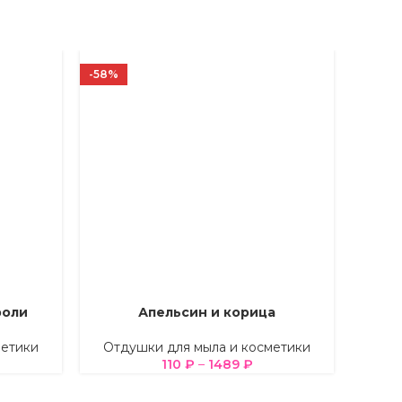
-58%
-58%
роли
Апельсин и корица
ВЫБЕРИТЕ ПАРАМЕТРЫ
ВЫБЕРИ
метики
Отдушки для мыла и косметики
Отд
110
₽
–
1489
₽