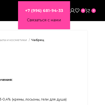
+7 (996) 681-94-33
0
0
Связаться с нами
мыла и косметики
Чабрец
чения:
3-0,4% (кремы, лосьоны, гели для душа)