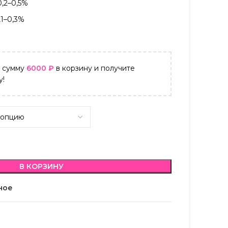
0,2–0,5%
,1–0,3%
а сумму
6000
₽
в корзину и получите
у!
В КОРЗИНУ
ное