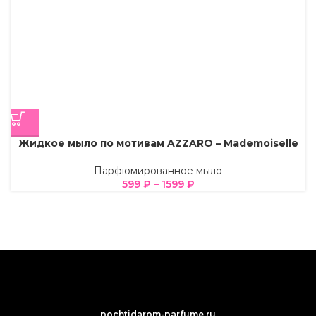
Жидкое мыло по мотивам AZZARO – Mademoiselle
Парфюмированное мыло
599
₽
–
1599
₽
pochtidarom-parfume.ru