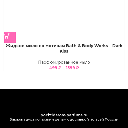
Жидкое мыло по мотивам Bath & Body Works – Dark
Kiss
Парфюмированное мыло
499
₽
–
1599
₽
pochtidarom-parfume.ru
Заказать духи по низким ценам с доставкой по всей России