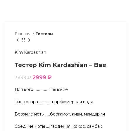
Главная
Тестеры
Kim Kardashian
Тестер Kim Kardashian – Bae
2999
₽
3999
₽
Для кого ……………..женские
Тип товара ………… парфюмерная вода
Верхние ноты …..бергамот, киви, мандарин
Средние ноты …..гардения, кокос, самбак