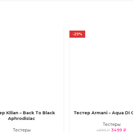
-29%
р Kilian – Back Тo Black
Тестер Armani – Aqua Di 
Е ПАРАМЕТРЫ
ВЫБЕРИТЕ ПАРАМЕТРЫ
Aphrodisiac
Тестеры
Тестеры
3499
₽
4899
₽