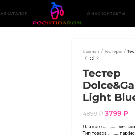
НАЯ
КАТАЛОГ
О НАС
КОНТАКТЫ
Главная
Тестеры
Тес
Тестер
Dolce&Ga
Light Blu
3799
₽
4899
₽
Для кого ……………. женск
Тип товара ………… парфю