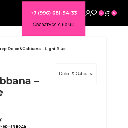
+7 (996) 681-94-33
0
0
Связаться с нами
тер Dolce&Gabbana – Light Blue
Dolce & Gabbana
bbana –
e
ий
мерная вода