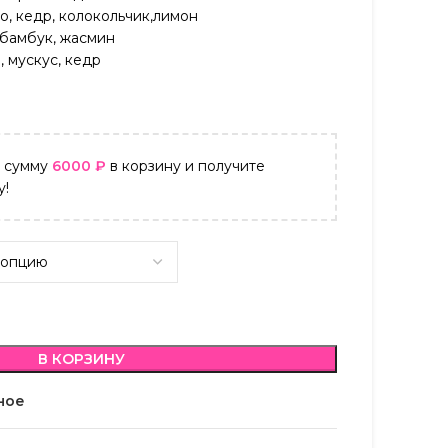
о, кедр, колокольчик,лимон
 бамбук, жасмин
, мускус, кедр
а сумму
6000
₽
в корзину и получите
у!
В КОРЗИНУ
ное