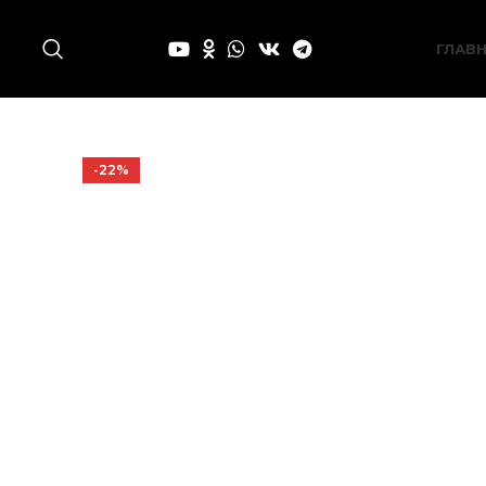
ГЛАВ
-22%