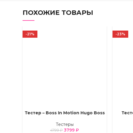
ПОХОЖИЕ ТОВАРЫ
-21%
-23%
Тестер – Boss In Motion Hugo Boss
Тесте
ВЫБЕРИТЕ ПАРАМЕТРЫ
ВЫБЕРИТ
Тестеры
3799
₽
4799
₽