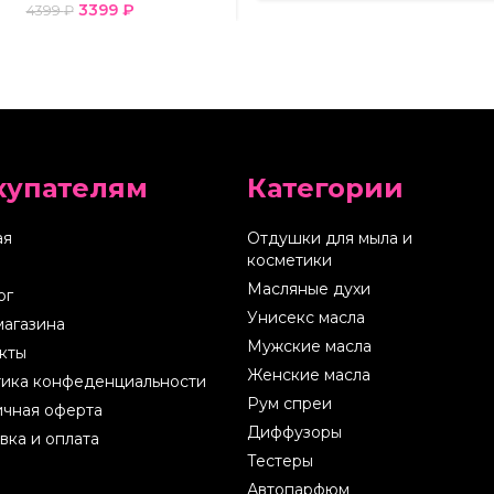
3399
₽
4399
₽
купателям
Категории
ая
Отдушки для мыла и
косметики
Масляные духи
ог
Унисекс масла
магазина
Мужские масла
кты
Женские масла
ика конфеденциальности
Рум спреи
чная оферта
Диффузоры
вка и оплата
Тестеры
Автопарфюм