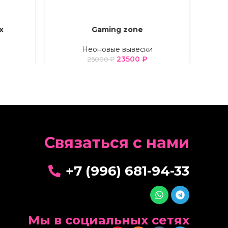
х
Gaming zone
ВЫБЕРИТЕ ПАРАМЕТРЫ
ВЫБЕРИ
Неоновые вывески
23500
₽
25000
₽
Cвязаться с нами
+7 (996) 681-94-33
Мы в социальных сетях