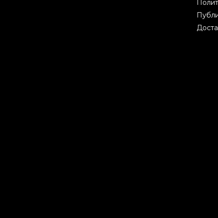
Полит
Публи
Доста