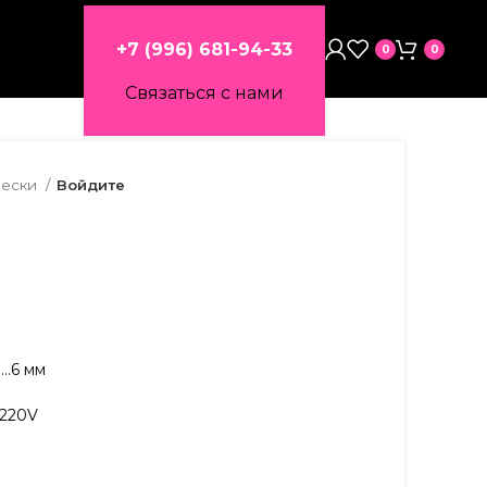
+7 (996) 681-94-33
0
0
Связаться с нами
вески
Войдите
….6 мм
.220V