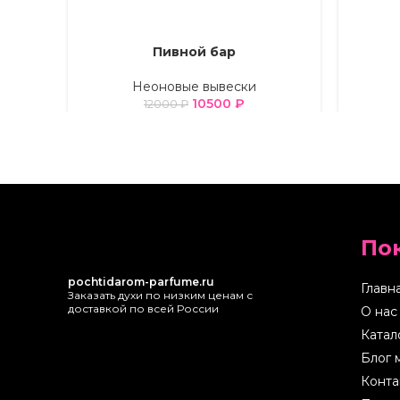
Пивной бар
ВЫБЕРИТЕ ПАРАМЕТРЫ
ВЫБЕРИТ
Неоновые вывески
10500
₽
12000
₽
По
pochtidarom-parfume.ru
Главн
Заказать духи по низким ценам с
доставкой по всей России
О нас
Катал
Блог 
Конта