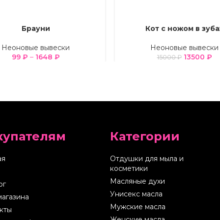
Брауни
Кот с ножом в зуба
Е ПАРАМЕТРЫ
ВЫБЕРИТЕ ПАРАМЕТРЫ
Неоновые вывески
Неоновые вывески
99
₽
–
1648
₽
13500
₽
15000
₽
купателям
Категории
ая
Отдушки для мыла и
косметики
Масляные духи
ог
Унисекс масла
магазина
Мужские масла
кты
Женские масла