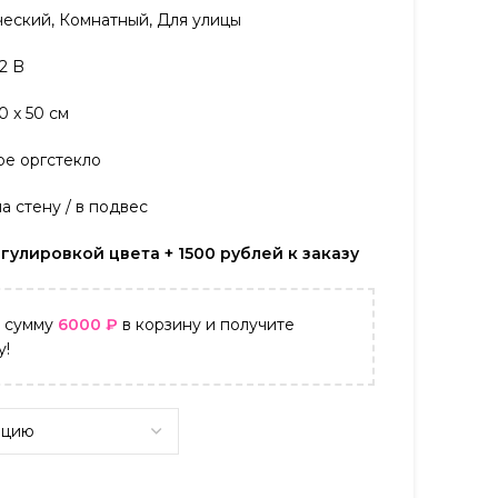
ский, Комнатный, Для улицы
2 B
 x 50 см
е оргстекло
 стену / в подвес
гулировкой цвета + 1500 рублей к заказу
а сумму
6000
₽
в корзину и получите
у!