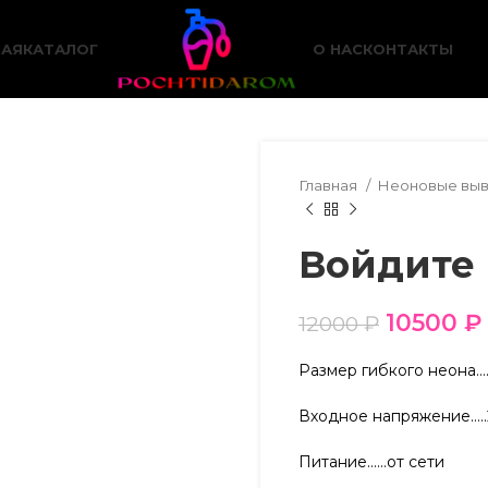
НАЯ
КАТАЛОГ
О НАС
КОНТАКТЫ
Главная
Неоновые вы
Войдите
10500
₽
12000
₽
Размер гибкого неона…
Входное напряжение….
Питание……от сети