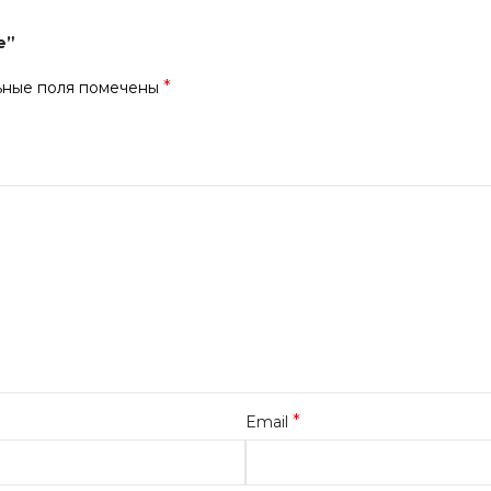
е”
*
ьные поля помечены
*
Email