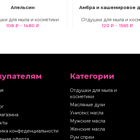
Апельсин
Амбра и кашемировое 
Е ПАРАМЕТРЫ
ВЫБЕРИТЕ ПАРАМЕТРЫ
ки для мыла и косметики
Отдушки для мыла и кос
108
₽
–
1480
₽
120
₽
–
1565
₽
купателям
Категории
ая
Отдушки для мыла и
косметики
Масляные духи
ог
Унисекс масла
магазина
Мужские масла
кты
Женские масла
ика конфеденциальности
Рум спреи
чная оферта