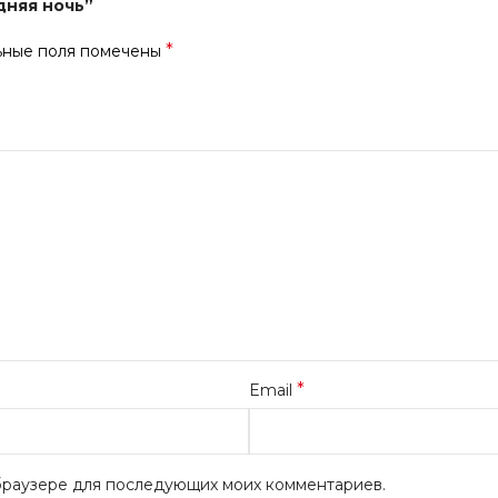
дняя ночь”
*
ьные поля помечены
*
Email
м браузере для последующих моих комментариев.