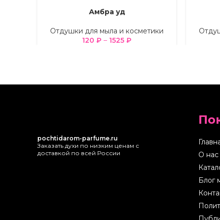
Амбра уд
ВЫБЕРИТЕ ПАРАМЕТРЫ
ВЫБЕРИТ
Отдушки для мыла и косметики
Отдуш
120
₽
–
1525
₽
По
pochtidarom-parfume.ru
Главн
Заказать духи по низким ценам с
доставкой по всей России
О нас
Катал
Блог 
Конта
Полит
Публи