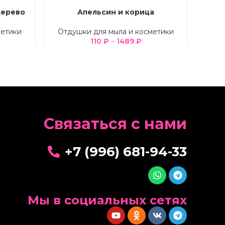
дерево
Апельсин и корица
ВЫБЕРИТЕ ПАРАМЕТРЫ
ВЫБЕРИ
метики
Отдушки для мыла и косметики
Отд
110
₽
–
1489
₽
Cвязаться с нами
+7 (996) 681-94-33
Мы в социальных сетях