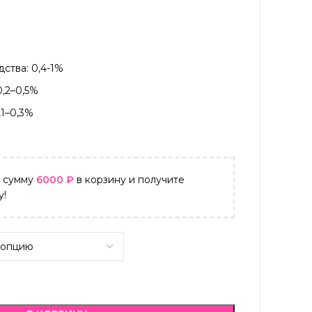
ства: 0,4-1%
0,2–0,5%
,1–0,3%
а сумму
6000
₽
в корзину и получите
у!