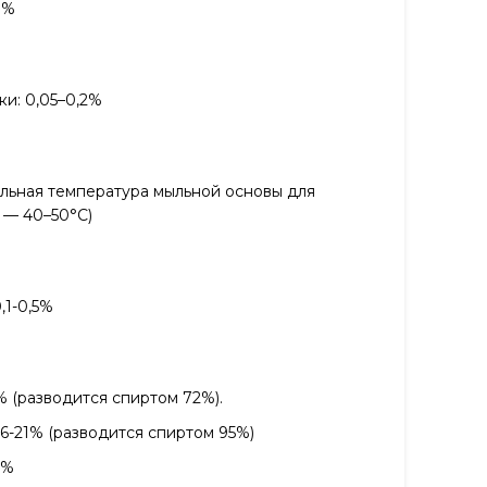
8%
ки: 0,05–0,2%
альная температура мыльной основы для
 — 40–50°С)
,1-0,5%
2% (разводится спиртом 72%).
6-21% (разводится спиртом 95%)
0%