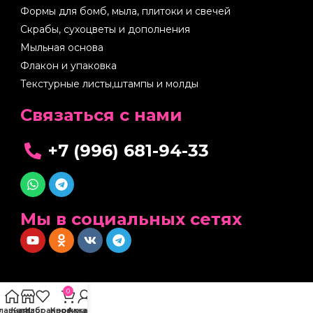
Формы для бомб, мыла, плитоки и свечей
Скрабы, сухоцветы и дополнения
Мыльная основа
Флакон и упаковка
Текстурные листы,штампы и молды
Cвязаться с нами
+7 (996) 681-94-33
Мы в социальных сетях
0
Главная
Каталог
Избранное
Корзина
Аккаунт