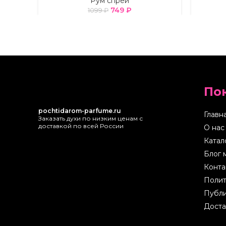
Рум спреи
749
₽
1099
₽
По
pochtidarom-parfume.ru
Главн
Заказать духи по низким ценам с
доставкой по всей России
О нас
Катал
Блог 
Конта
Полит
Публи
Доста