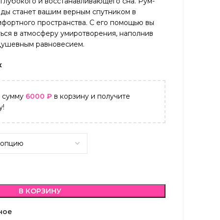
глубокого и восстанавливающего сна. Рум-
нды станет вашим верным спутником в
мфортного пространства. С его помощью вы
ться в атмосферу умиротворения, наполнив
душевным равновесием.
к
а сумму
6000
₽
в корзину и получите
у!
В КОРЗИНУ
ное