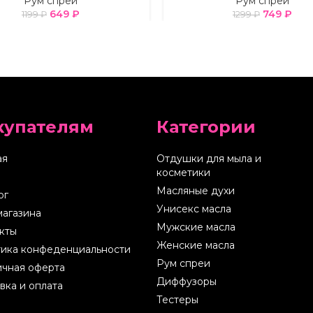
Рум спреи
Рум спреи
649
₽
749
₽
1199
₽
1299
₽
купателям
Категории
ая
Отдушки для мыла и
косметики
Масляные духи
ог
Унисекс масла
магазина
Мужские масла
кты
Женские масла
ика конфеденциальности
Рум спреи
чная оферта
Диффузоры
вка и оплата
Тестеры