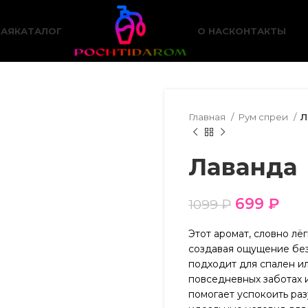
НАЯ
КАТАЛОГ
О НАС
КОНТАКТЫ
Главная
Рум спреи
Л
Лаванда
699
₽
1099
₽
Этот аромат, словно лё
создавая ощущение без
подходит для спален ил
повседневных заботах 
помогает успокоить раз