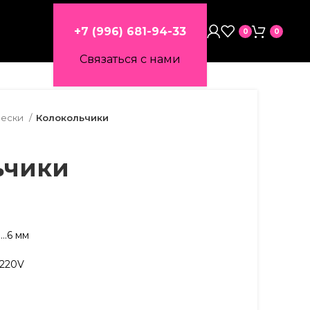
+7 (996) 681-94-33
0
0
Связаться с нами
вески
Колокольчики
ьчики
….6 мм
.220V