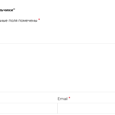
льчики”
*
ьные поля помечены
*
Email