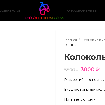
НАЯ
КАТАЛОГ
О НАС
КОНТАКТЫ
Главная
Неоновые вы
Колокол
3000
₽
5500
₽
Размер гибкого неона…
Входное напряжение….
Питание……от сети