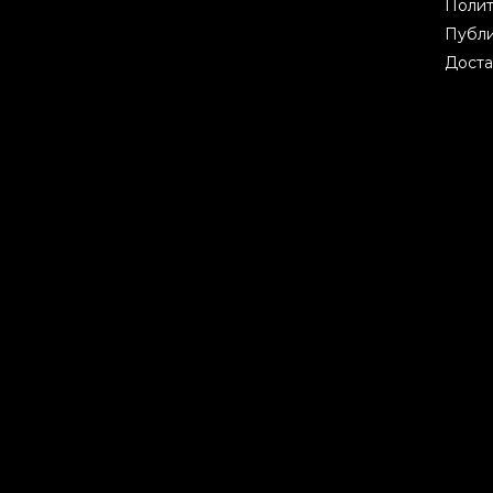
Полит
Публи
Доста