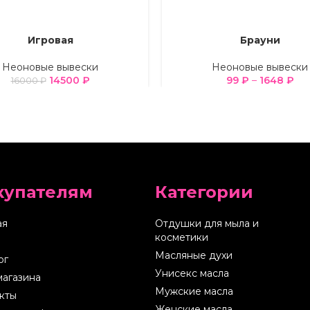
Игровая
Брауни
Е ПАРАМЕТРЫ
ВЫБЕРИТЕ ПАРАМЕТРЫ
Неоновые вывески
Неоновые вывески
14500
₽
99
₽
–
1648
₽
16000
₽
купателям
Категории
ая
Отдушки для мыла и
косметики
Масляные духи
ог
Унисекс масла
магазина
Мужские масла
кты
Женские масла