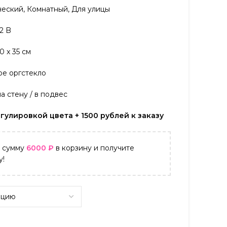
ский, Комнатный, Для улицы
2 B
 x 35 см
е оргстекло
 стену / в подвес
гулировкой цвета + 1500 рублей к заказу
а сумму
6000
₽
в корзину и получите
у!