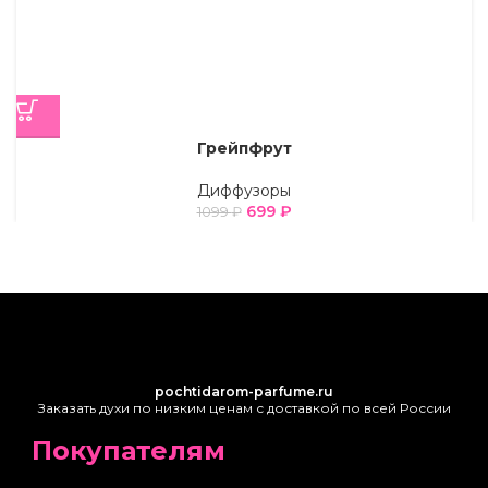
Грейпфрут
Диффузоры
699
₽
1099
₽
pochtidarom-parfume.ru
Заказать духи по низким ценам с доставкой по всей России
Покупателям