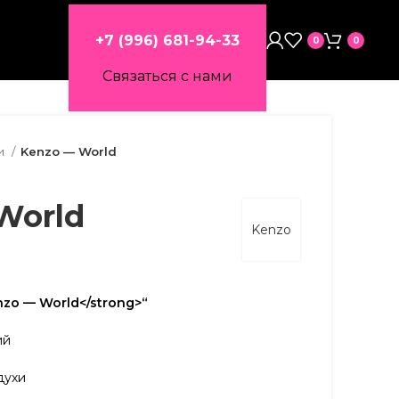
+7 (996) 681-94-33
0
0
Связаться с нами
и
Kenzo — World
World
Kenzo
zo — World</strong>“
ий
духи