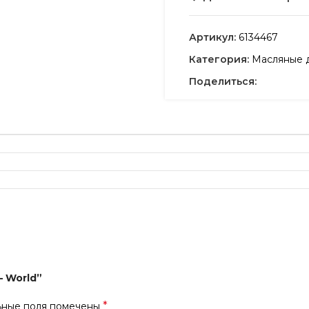
Артикул:
6134467
Категория:
Масляные 
Поделиться:
— World”
*
ьные поля помечены