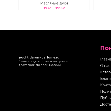
Масляные духи
99
₽
–
899
₽
По
pochtidarom-parfume.ru
Главн
Заказать духи по низким ценам с
доставкой по всей России
О нас
Катал
Блог 
Конта
Полит
Публи
Доста