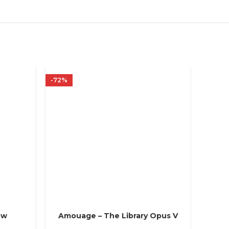
-72%
-72%
ow
Amouage – The Library Opus V
Azz
ВЫБЕРИТЕ ПАРАМЕТРЫ
ВЫБЕРИ