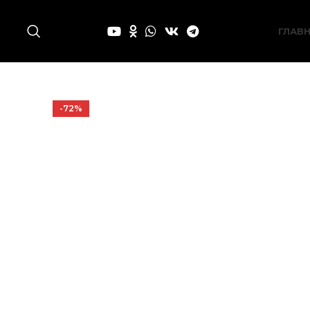
ГЛАВ
-72%