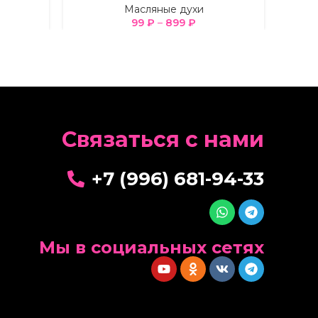
Масляные духи
99
₽
–
899
₽
Cвязаться с нами
+7 (996) 681-94-33
Мы в социальных сетях