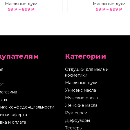
Масляные духи
Масляные духи
99
₽
–
899
₽
99
₽
–
899
₽
купателям
Категории
ая
Отдушки для мыла и
косметики
Масляные духи
ог
Унисекс масла
магазина
Мужские масла
кты
Женские масла
ика конфеденциальности
Рум спреи
чная оферта
Диффузоры
вка и оплата
Тестеры