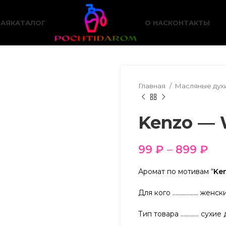
НАЯ
КАТАЛОГ
О НАС
КОНТАКТЫ
Главная
Масляные дух
Kenzo — 
99
₽
–
899
₽
Аромат по мотивам “
Ken
Для кого …………….. женск
Тип товара ………… сухие 