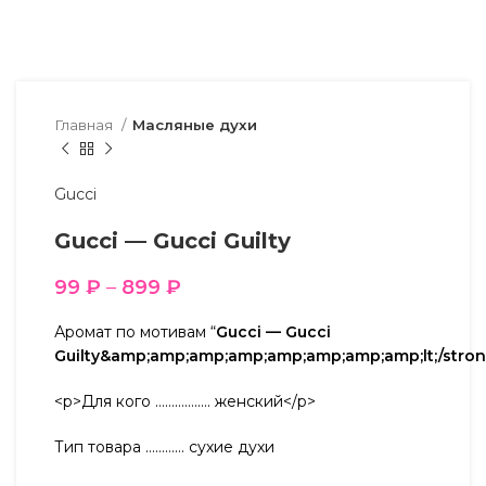
Главная
Масляные духи
Gucci
Gucci — Gucci Guilty
99
₽
–
899
₽
Аромат по мотивам “
Gucci — Gucci
Guilty&amp;amp;amp;amp;amp;amp;amp;amp;lt;/stron
<p>Для кого …………….. женский</p>
Тип товара ………… сухие духи