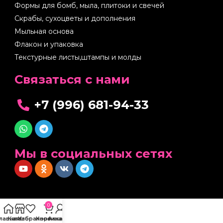
Формы для бомб, мыла, плитоки и свечей
Скрабы, сухоцветы и дополнения
Мыльная основа
Флакон и упаковка
Текстурные листы,штампы и молды
Cвязаться с нами
+7 (996) 681-94-33
Мы в социальных сетях
0
Главная
Каталог
Избранное
Корзина
Аккаунт